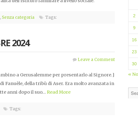
lità dell’istituto familiare a livello sociale.
2
,
Senza categoria
Tags:
9
RE 2024
16
23
Leave a Comment
30
« N
bambino a Gerusalemme per presentarlo al Signore.]
di Fanuèle, della tribù di Aser. Era molto avanzata in
ette anni dopo il suo…
Read More
Tags: