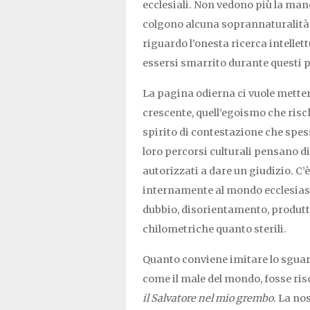
ecclesiali. Non vedono più la man
colgono alcuna soprannaturalità
riguardo l’onesta ricerca intelle
essersi smarrito durante questi p
La pagina odierna ci vuole mettere
crescente, quell’egoismo che rischi
spirito di contestazione che spes
loro percorsi culturali pensano di
autorizzati a dare un giudizio. C’
internamente al mondo ecclesias
dubbio, disorientamento, produtto
chilometriche quanto sterili.
Quanto conviene imitare lo sguar
come il male del mondo, fosse riso
il Salvatore nel mio grembo
. La no