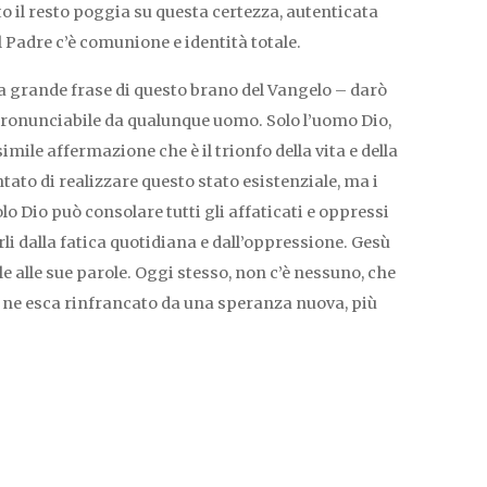
tto il resto poggia su questa certezza, autenticata
il Padre c’è comunione e identità totale.
 grande frase di questo brano del Vangelo – darò
impronunciabile da qualunque uomo. Solo l’uomo Dio,
mile affermazione che è il trionfo della vita e della
tato di realizzare questo stato esistenziale, ma i
lo Dio può consolare tutti gli affaticati e oppressi
li dalla fatica quotidiana e dall’oppressione. Gesù
le alle sue parole. Oggi stesso, non c’è nessuno, che
on ne esca rinfrancato da una speranza nuova, più