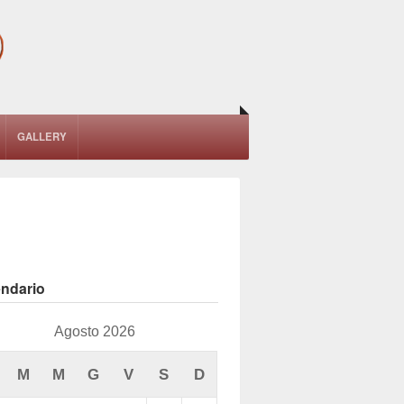
GALLERY
endario
Agosto 2026
M
M
G
V
S
D