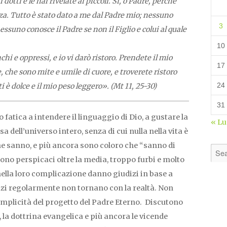
dotti e le hai rivelate ai piccoli. Sì, o Padre, perché
za. Tutto è stato dato a me dal Padre mio; nessuno
3
nessuno conosce il Padre se non il Figlio e colui al quale
10
chi e oppressi, e io vi darò ristoro. Prendete il mio
17
 che sono mite e umile di cuore, e troverete ristoro
24
ti è dolce e il mio peso leggero». (Mt 11, 25-30)
31
 fatica a intendere il linguaggio di Dio, a gustare la
« L
dell’universo intero, senza di cui nulla nella vita è
che sanno, e più ancora sono coloro che “sanno di
gono perspicaci oltre la media, troppo furbi e molto
ella loro complicazione danno giudizi in base a
izi regolarmente non tornano con la realtà. Non
semplicità del progetto del Padre Eterno. Discutono
 la dottrina evangelica e più ancora le vicende