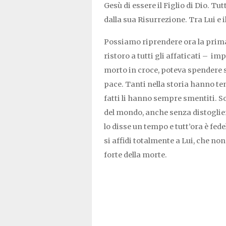
Gesù di essere il Figlio di Dio. Tu
dalla sua Risurrezione. Tra Lui e 
Possiamo riprendere ora la prima
ristoro a tutti gli affaticati – 
morto in croce, poteva spendere si
pace. Tanti nella storia hanno ten
fatti li hanno sempre smentiti. So
del mondo, anche senza distoglier
lo disse un tempo e tutt’ora è fede
si affidi totalmente a Lui, che n
forte della morte.