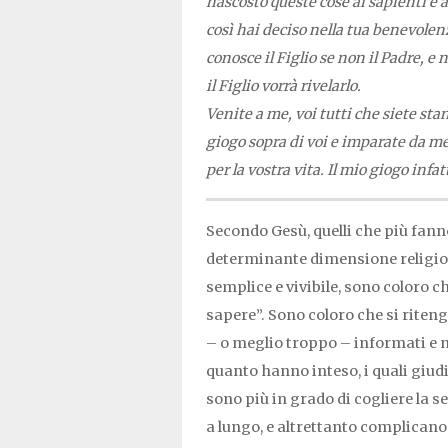
nascosto queste cose ai sapienti e ai 
così hai deciso nella tua benevolen
conosce il Figlio se non il Padre, e 
il Figlio vorrà rivelarlo.
Venite a me, voi tutti che siete stan
giogo sopra di voi e imparate da me,
per la vostra vita. Il mio giogo infat
Secondo Gesù, quelli che più fanno
determinante dimensione religiosa 
semplice e vivibile, sono coloro 
sapere”. Sono coloro che si riten
– o meglio troppo – informati e n
quanto hanno inteso, i quali giud
sono più in grado di cogliere la 
a lungo, e altrettanto complicano,