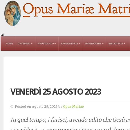
HOME
CHI SIAMO
APOSTOLATO
APOLOGETICA
PARROCCHIE
BIBLIOTECA
VENERDÌ 25 AGOSTO 2023
Posted on Agosto 25, 2023 by
Opus Mariae
In quel tempo, i farisei, avendo udito che Gesù a
ai sadducèi, si riunirono insieme e uno di loro, u