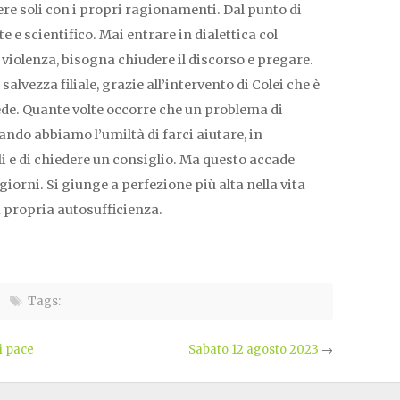
ere soli con i propri ragionamenti. Dal punto di
te e scientifico. Mai entrare in dialettica col
 violenza, bisogna chiudere il discorso e pregare.
lvezza filiale, grazie all’intervento di Colei che è
ede. Quante volte occorre che un problema di
ando abbiamo l’umiltà di farci aiutare, in
li e di chiedere un consiglio. Ma questo accade
 giorni. Si giunge a perfezione più alta nella vita
a propria autosufficienza.
Tags:
i pace
Sabato 12 agosto 2023
→