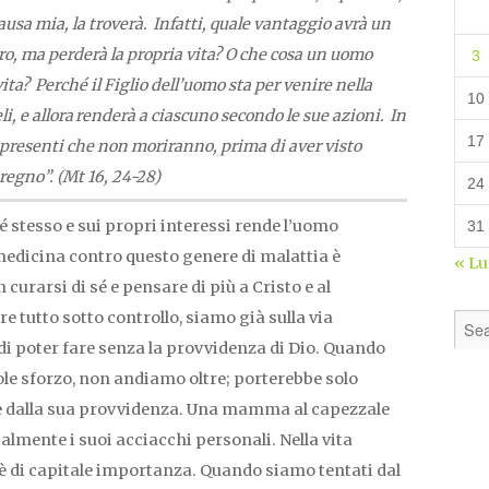
ausa mia, la troverà. Infatti, quale vantaggio avrà un
, ma perderà la propria vita? O che cosa un uomo
3
ita? Perché il Figlio dell’uomo sta per venire nella
10
li, e allora renderà a ciascuno secondo le sue azioni. In
17
a i presenti che non moriranno, prima di aver visto
 regno”. (Mt 16, 24-28)
24
 stesso e sui propri interessi rende l’uomo
31
 medicina contro questo genere di malattia è
« L
curarsi di sé e pensare di più a Cristo e al
tutto sotto controllo, siamo già sulla via
 di poter fare senza la provvidenza di Dio. Quando
le sforzo, non andiamo oltre; porterebbe solo
 e dalla sua provvidenza. Una mamma al capezzale
almente i suoi acciacchi personali. Nella vita
è di capitale importanza. Quando siamo tentati dal