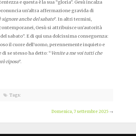
tentezza e questa è la sua “gloria”. Gesù incalza
e pronuncia un’altra affermazione gravida di
 è signore anche del sabato
”. In altri termini,
contemporanei, Gesù si attribuisce un’autorità
 del sabato”. E di qui una dolcissima conseguenza:
oso il cuore dell’uomo, perennemente inquieto e
 di se stesso ha detto: “
Venite a me voi tutti che
arò riposo
”.
Tags:
Domenica, 7 settembre 2025
→