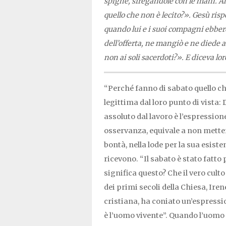
spighe, sfregandole con le mani. Al
quello che non è lecito?». Gesù risp
quando lui e i suoi compagni ebbero
dell’offerta, ne mangiò e ne diede 
non ai soli sacerdoti?». E diceva lor
“Perché fanno di sabato quello ch
legittima dal loro punto di vista: 
assoluto dal lavoro è l’espressio
osservanza, equivale a non metter
bontà, nella lode per la sua esiste
ricevono. “Il sabato è stato fatto
significa questo? Che il vero cult
dei primi secoli della Chiesa, Iren
cristiana, ha coniato un’espress
è l’uomo vivente”. Quando l’uomo go