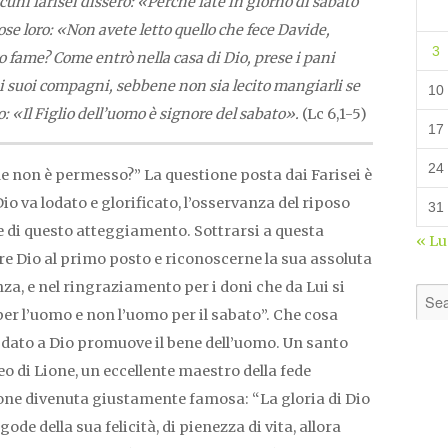
cuni farisei dissero: «Perché fate in giorno di sabato
ose loro: «Non avete letto quello che fece Davide,
3
 fame? Come entrò nella casa di Dio, prese i pani
ai suoi compagni, sebbene non sia lecito mangiarli se
10
o: «Il Figlio dell’uomo è signore del sabato».
(Lc 6,1-5)
17
24
e non è permesso?” La questione posta dai Farisei è
Dio va lodato e glorificato, l’osservanza del riposo
31
ne di questo atteggiamento. Sottrarsi a questa
« L
e Dio al primo posto e riconoscerne la sua assoluta
nza, e nel ringraziamento per i doni che da Lui si
 per l’uomo e non l’uomo per il sabato”. Che cosa
o dato a Dio promuove il bene dell’uomo. Un santo
eo di Lione, un eccellente maestro della fede
ione divenuta giustamente famosa: “La gloria di Dio
de della sua felicità, di pienezza di vita, allora