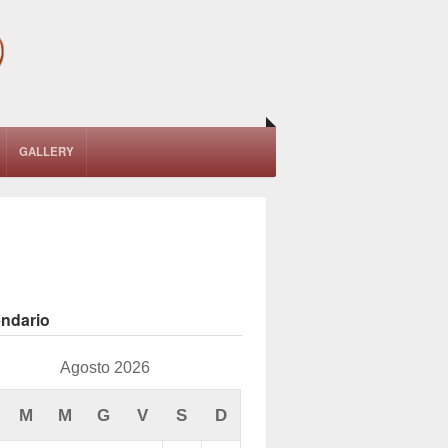
GALLERY
endario
Agosto 2026
M
M
G
V
S
D