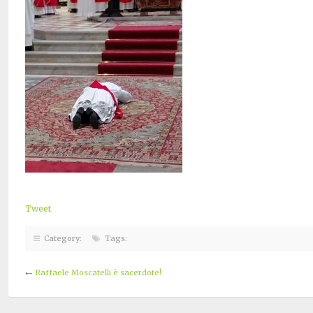
Tweet
Category:
Tags:
←
Raffaele Moscatelli è sacerdote!