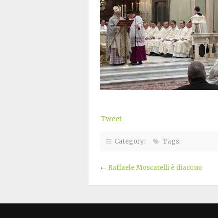
Tweet
Category:
Tags:
←
Raffaele Moscatelli è diacono