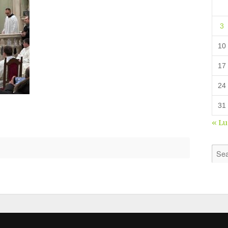
3
10
17
24
31
« L