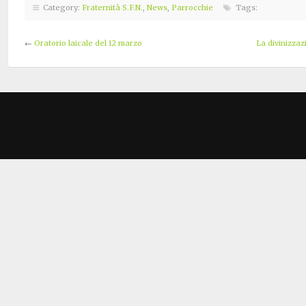
Category:
Fraternità S.F.N.
,
News
,
Parrocchie
Tags:
←
Oratorio laicale del 12 marzo
La divinizzaz