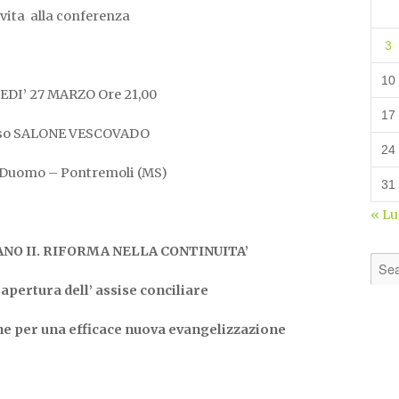
vita alla conferenza
3
10
DI’ 27 MARZO Ore 21,00
17
so SALONE VESCOVADO
24
 Duomo – Pontremoli (MS)
31
« L
ANO II. RIFORMA NELLA CONTINUITA’
’ apertura dell’ assise conciliare
ne per una efficace nuova evangelizzazione