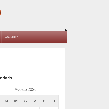
GALLERY
endario
Agosto 2026
M
M
G
V
S
D