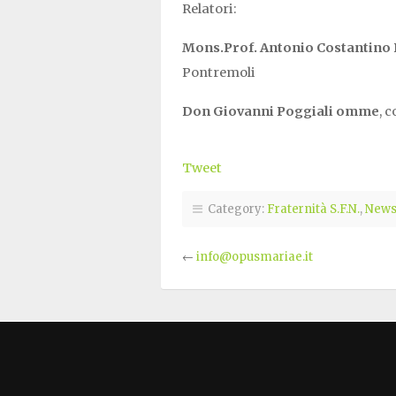
Relatori:
Mons.Prof. Antonio Costantino 
Pontremoli
Don Giovanni Poggiali omme
, 
Tweet
Category:
Fraternità S.F.N.
,
New
←
info@opusmariae.it