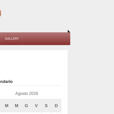
GALLERY
endario
Agosto 2026
M
M
G
V
S
D