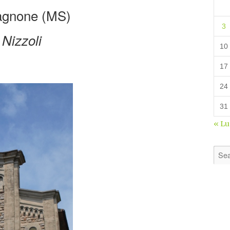
agnone (MS)
3
Nizzoli
10
17
24
31
« L