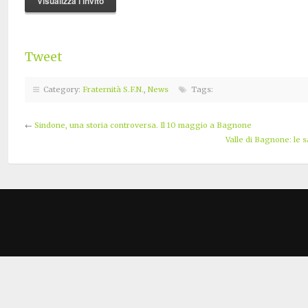
Visualizza l’invito
Tweet
Category:
Fraternità S.F.N.
,
News
Tags:
←
Sindone, una storia controversa. Il 10 maggio a Bagnone
Valle di Bagnone: le