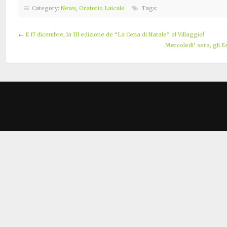
Category:
News
,
Oratorio Laicale
Tags:
←
Il 17 dicembre, la III edizione de “La Cena di Natale” al Villaggio!
Mercoledi’ sera, gli E