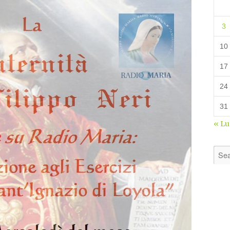
3
10
17
24
31
« L