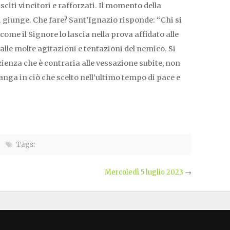
iti vincitori e rafforzati. Il momento della
i giunge. Che fare? Sant’Ignazio risponde: “Chi si
come il Signore lo lascia nella prova affidato alle
 alle molte agitazioni e tentazioni del nemico. Si
zienza che è contraria alle vessazione subite, non
nga in ciò che scelto nell’ultimo tempo di pace e
.
Tags:
Mercoledì 5 luglio 2023
→