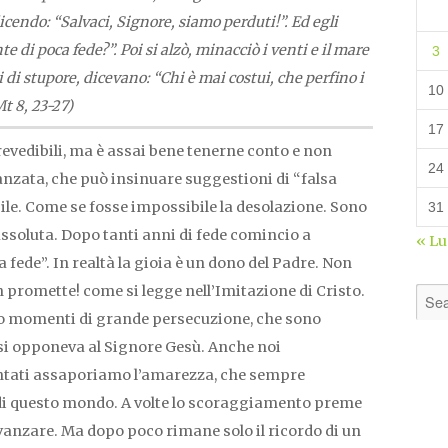
dicendo: “Salvaci, Signore, siamo perduti!”. Ed egli
e di poca fede?”. Poi si alzò, minacciò i venti e il mare
3
i di stupore, dicevano: “Chi è mai costui, che perfino i
10
Mt 8, 23-27)
17
evedibili, ma è assai bene tenerne conto e non
24
anzata, che può insinuare suggestioni di “falsa
ile. Come se fosse impossibile la desolazione. Sono
31
 assoluta. Dopo tanti anni di fede comincio a
« L
fede”. In realtà la gioia è un dono del Padre. Non
promette! come si legge nell’Imitazione di Cristo.
o momenti di grande persecuzione, che sono
 si opponeva al Signore Gesù. Anche noi
ntati assaporiamo l’amarezza, che sempre
i questo mondo. A volte lo scoraggiamento preme
vanzare. Ma dopo poco rimane solo il ricordo di un