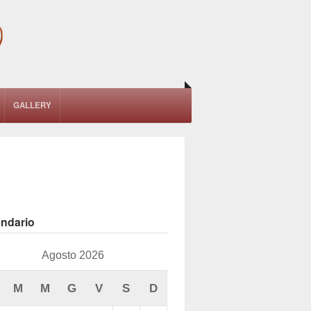
GALLERY
endario
Agosto 2026
M
M
G
V
S
D