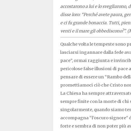
accostarono a lui e lo svegliarono, 
disse loro: “Perché avete paura, gent
e ci fu grande bonaccia. Tutti, pien
venti e il mare gli obbediscono?”. (
Qualche volta le tempeste sono pr
lasciarsi ingannare dalla fede av
pace”, ormai raggiunta e invincib
pericolose false illusioni di pace
pensare di essere un “Rambo della 
promettiamoci ciò che Cristo non 
La Chiesa ha sempre attraversat
sempre finite con la morte di chi
singolarmente, quando siamo te
accompagna “l’oscuro signore” d
forte e sembra di non poter più a