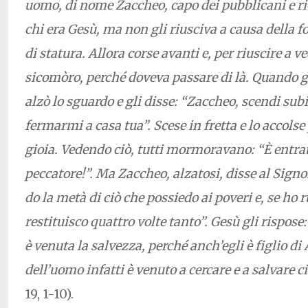
uomo, di nome Zaccheo, capo dei pubblicani e ric
chi era Gesù, ma non gli riusciva a causa della fo
di statura. Allora corse avanti e, per riuscire a ve
sicomòro, perché doveva passare di là. Quando g
alzò lo sguardo e gli disse: “Zaccheo, scendi sub
fermarmi a casa tua”. Scese in fretta e lo accolse
gioia. Vedendo ciò, tutti mormoravano: “È entrat
peccatore!”. Ma Zaccheo, alzatosi, disse al Signor
do la metà di ciò che possiedo ai poveri e, se ho 
restituisco quattro volte tanto”. Gesù gli rispose
è venuta la salvezza, perché anch’egli è figlio di
dell’uomo infatti è venuto a cercare e a salvare c
19, 1-10).