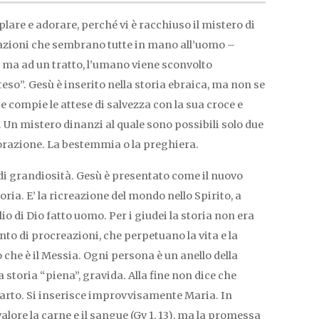
re e adorare, perché vi è racchiuso il mistero di
razioni che sembrano tutte in mano all’uomo –
 ma ad un tratto, l’umano viene sconvolto
tteso”. Gesù è inserito nella storia ebraica, ma non se
e compie le attese di salvezza con la sua croce e
ù. Un mistero dinanzi al quale sono possibili solo due
dorazione. La bestemmia o la preghiera.
 di grandiosità. Gesù è presentato come il nuovo
ria. E’ la ricreazione del mondo nello Spirito, a
io di Dio fatto uomo. Per i giudei la storia non era
to di procreazioni, che perpetuano la vita e la
o che è il Messia. Ogni persona è un anello della
a storia “piena”, gravida. Alla fine non dice che
arto. Si inserisce improvvisamente Maria. In
ore la carne e il sangue (Gv 1, 13), ma la promessa