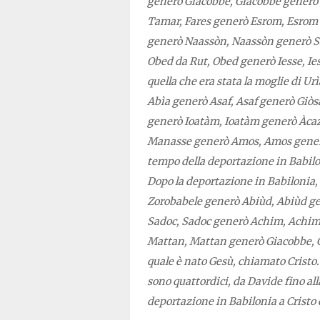
generò Giacobbe, Giacobbe generò Gi
Tamar, Fares generò Esrom, Esro
generò Naassòn, Naassòn generò S
Obed da Rut, Obed generò Iesse, Ie
quella che era stata la moglie di
Abìa generò Asaf, Asaf generò Giòs
generò Ioatàm, Ioatàm generò Àcaz
Manasse generò Amos, Amos generò Gi
tempo della deportazione in Babilo
Dopo la deportazione in Babilonia, 
Zorobabele generò Abiùd, Abiùd ge
Sadoc, Sadoc generò Achim, Achim 
Mattan, Mattan generò Giacobbe, Gi
quale è nato Gesù, chiamato Cristo.
sono quattordici, da Davide fino all
deportazione in Babilonia a Cristo 