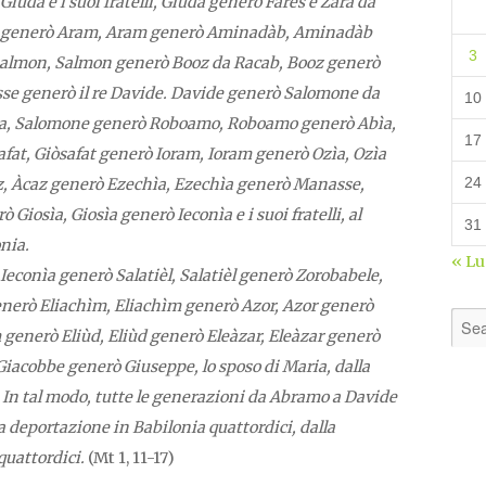
uda e i suoi fratelli, Giuda generò Fares e Zara da
m generò Aram, Aram generò Aminadàb, Aminadàb
3
almon, Salmon generò Booz da Racab, Booz generò
sse generò il re Davide. Davide generò Salomone da
10
 Urìa, Salomone generò Roboamo, Roboamo generò Abìa,
17
afat, Giòsafat generò Ioram, Ioram generò Ozìa, Ozìa
24
, Àcaz generò Ezechìa, Ezechìa generò Manasse,
osìa, Giosìa generò Ieconìa e i suoi fratelli, al
31
nia.
« L
Ieconìa generò Salatièl, Salatièl generò Zorobabele,
nerò Eliachìm, Eliachìm generò Azor, Azor generò
generò Eliùd, Eliùd generò Eleàzar, Eleàzar generò
acobbe generò Giuseppe, lo sposo di Maria, dalla
 In tal modo, tutte le generazioni da Abramo a Davide
a deportazione in Babilonia quattordici, dalla
quattordici.
(Mt 1, 11-17)