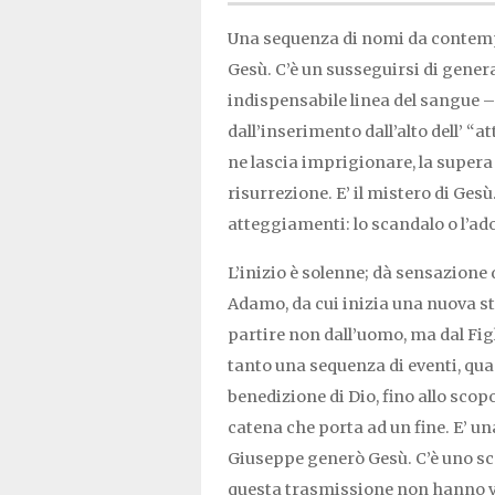
Una sequenza di nomi da contempla
Gesù. C’è un susseguirsi di gene
indispensabile linea del sangue –
dall’inserimento dall’alto dell’ “a
ne lascia imprigionare, la supera 
risurrezione. E’ il mistero di Ges
atteggiamenti: lo scandalo o l’a
L’inizio è solenne; dà sensazione
Adamo, da cui inizia una nuova sto
partire non dall’uomo, ma dal Figl
tanto una sequenza di eventi, quan
benedizione di Dio, fino allo scop
catena che porta ad un fine. E’ un
Giuseppe generò Gesù. C’è uno sc
questa trasmissione non hanno val