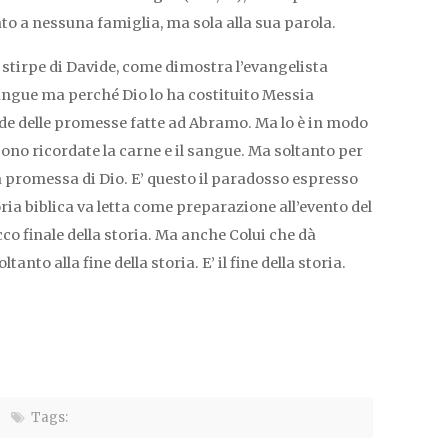
ato a nessuna famiglia, ma sola alla sua parola.
 stirpe di Davide, come dimostra l’evangelista
angue ma perché Dio lo ha costituito Messia
erede delle promesse fatte ad Abramo. Ma lo è in modo
ono ricordate la carne e il sangue. Ma soltanto per
la promessa di Dio. E’ questo il paradosso espresso
ria biblica va letta come preparazione all’evento del
cco finale della storia. Ma anche Colui che dà
ltanto alla fine della storia. E’ il fine della storia.
Tags: