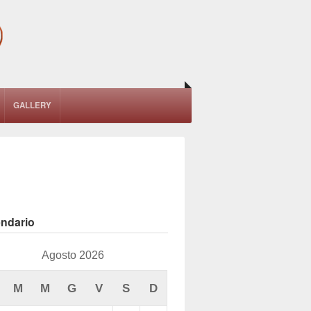
GALLERY
endario
Agosto 2026
M
M
G
V
S
D