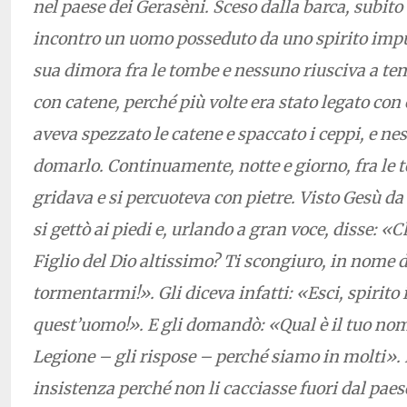
nel paese dei Gerasèni. Sceso dalla barca, subito 
incontro un uomo posseduto da uno spirito impu
sua dimora fra le tombe e nessuno riusciva a te
con catene, perché più volte era stato legato con
aveva spezzato le catene e spaccato i ceppi, e ne
domarlo. Continuamente, notte e giorno, fra le 
gridava e si percuoteva con pietre. Visto Gesù da 
si gettò ai piedi e, urlando a gran voce, disse: «
Figlio del Dio altissimo? Ti scongiuro, in nome d
tormentarmi!». Gli diceva infatti: «Esci, spirito
quest’uomo!». E gli domandò: «Qual è il tuo no
Legione – gli rispose – perché siamo in molti».
insistenza perché non li cacciasse fuori dal paese