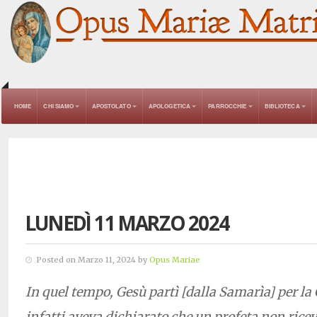
HOME
CHI SIAMO
APOSTOLATO
APOLOGETICA
PARROCCHIE
BIBLIOTECA
LUNEDÌ 11 MARZO 2024
Posted on Marzo 11, 2024 by
Opus Mariae
In quel tempo, Gesù partì [dalla Samarìa] per la 
infatti aveva dichiarato che un profeta non rice