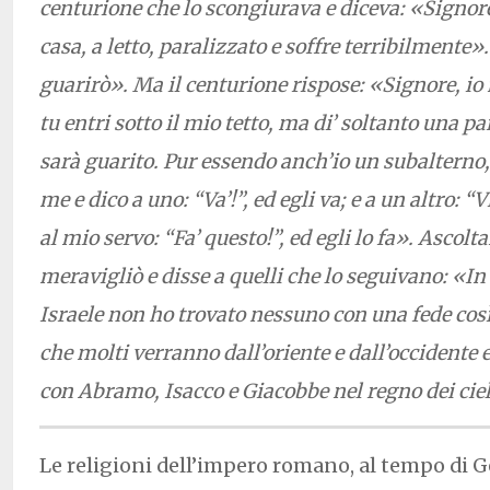
centurione che lo scongiurava e diceva: «Signore,
casa, a letto, paralizzato e soffre terribilmente».
guarirò». Ma il centurione rispose: «Signore, i
tu entri sotto il mio tetto, ma di’ soltanto una pa
sarà guarito. Pur essendo anch’io un subalterno, 
me e dico a uno: “Va’!”, ed egli va; e a un altro: “Vi
al mio servo: “Fa’ questo!”, ed egli lo fa». Ascolt
meravigliò e disse a quelli che lo seguivano: «In v
Israele non ho trovato nessuno con una fede così
che molti verranno dall’oriente e dall’occidente
con Abramo, Isacco e Giacobbe nel regno dei ciel
Le religioni dell’impero romano, al tempo di G