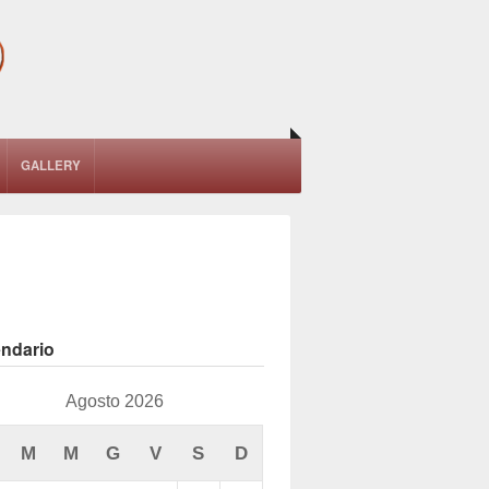
GALLERY
endario
Agosto 2026
M
M
G
V
S
D