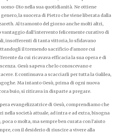
i uomo-Dio nella sua quotidianità. Ne ottiene
genero, la suocera di Pietro che viene liberata dalla
areth. Al tramonto del giorno anche molti altri,
no vantaggio dall’intervento felicemente curativo di
, insofferenti di tanta vittoria, lo sfidavano
ttandogli il tremendo sacrificio d’amore cui
rente da cui ricavava efficacia la sua opera e di
oscenza. Gesù sapeva che lo conoscevano e
cere. E continuava a scacciarli per tutta la Galilea,
agoghe. Ma intanto Gesù, prima di ogni nuova
ora buio, si ritirava in disparte a pregare.
’opera evangelizzatrice di Gesù, comprendiamo che
i nella società attuale, ad intra e ad extra, bisogna
, poca o molta, ma sempre ben curata con l’aiuto
pre, con il desiderio di riuscire a vivere alla