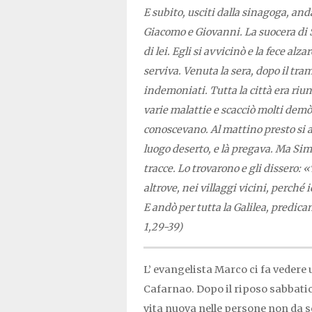
E subito, usciti dalla sinagoga, an
Giacomo e Giovanni. La suocera di S
di lei. Egli si avvicinò e la fece alz
serviva. Venuta la sera, dopo il tram
indemoniati. Tutta la città era riun
varie malattie e scacciò molti dem
conoscevano. Al mattino presto si al
luogo deserto, e là pregava. Ma Simo
tracce. Lo trovarono e gli dissero: 
altrove, nei villaggi vicini, perché
E andò per tutta la Galilea, predic
1,29-39)
L’ evangelista Marco ci fa vedere
Cafarnao. Dopo il riposo sabbatico
vita nuova nelle persone non da 