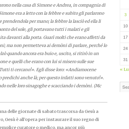
darono nella casa di Simone e Andrea, in compagnia di
imone era a letto con la febbre e subito gli parlarono
3
are prendendola per mano; la febbre la lasciò ed ella li
10
onto del sole, gli portavano tutti i malati e gli
ita davanti alla porta. Guarì molti che erano affetti da
17
òni; ma non permetteva ai demòni di parlare, perché lo
24
zò quando ancora era buio e, uscito, si ritirò in un
31
ne e quelli che erano con lui si misero sulle sue
« L
«Tutti ti cercano!». Egli disse loro: «Andiamocene
 io predichi anche là; per questo infatti sono venuto!».
ando nelle loro sinagoghe e scacciando i demòni.
(Mc
 una delle giornate di sabato trascorsa da Gesù a
, Gesù è all’opera per instaurare il suo regno di
semplice curatore o medico, ma ancor più