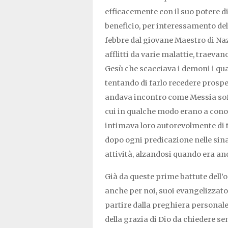
efficacemente con il suo potere d
beneficio, per interessamento del 
febbre dal giovane Maestro di Naz
afflitti da varie malattie, traeva
Gesù che scacciava i demoni i quali
tentando di farlo recedere prospe
andava incontro come Messia soffe
cui in qualche modo erano a con
intimava loro autorevolmente di ta
dopo ogni predicazione nelle sin
attività, alzandosi quando era anc
Già da queste prime battute dell
anche per noi, suoi evangelizzator
partire dalla preghiera personale
della grazia di Dio da chiedere sem