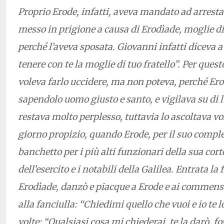
Proprio Erode, infatti, aveva mandato ad arresta
messo in prigione a causa di Erodìade, moglie di 
perché l’aveva sposata. Giovanni infatti diceva a 
tenere con te la moglie di tuo fratello”. Per ques
voleva farlo uccidere, ma non poteva, perché Er
sapendolo uomo giusto e santo, e vigilava su di lu
restava molto perplesso, tuttavia lo ascoltava vol
giorno propizio, quando Erode, per il suo compl
banchetto per i più alti funzionari della sua corte,
dell’esercito e i notabili della Galilea. Entrata la 
Erodìade, danzò e piacque a Erode e ai commensali
alla fanciulla: “Chiedimi quello che vuoi e io te lo
volte: “Qualsiasi cosa mi chiederai, te la darò, f