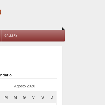
GALLERY
endario
Agosto 2026
M
M
G
V
S
D