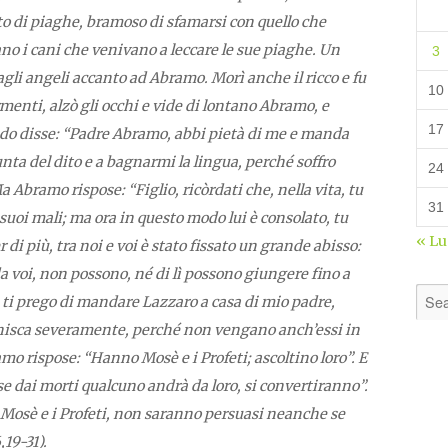
rto di piaghe, bramoso di sfamarsi con quello che
ano i cani che venivano a leccare le sue piaghe. Un
3
agli angeli accanto ad Abramo. Morì anche il ricco e fu
10
ormenti, alzò gli occhi e vide di lontano Abramo, e
17
ando disse: “Padre Abramo, abbi pietà di me e manda
nta del dito e a bagnarmi la lingua, perché soffro
24
Abramo rispose: “Figlio, ricòrdati che, nella vita, tu
31
i suoi mali; ma ora in questo modo lui è consolato, tu
« L
 di più, tra noi e voi è stato fissato un grande abisso:
da voi, non possono, né di lì possono giungere fino a
re, ti prego di mandare Lazzaro a casa di mio padre,
onisca severamente, perché non vengano anch’essi in
o rispose: “Hanno Mosè e i Profeti; ascoltino loro”. E
se dai morti qualcuno andrà da loro, si convertiranno”.
Mosè e i Profeti, non saranno persuasi neanche se
19-31).