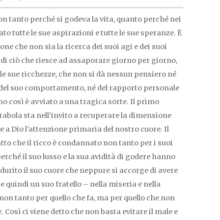
n tanto perché si godeva la vita, quanto perché nei
to tutte le sue aspirazioni e tutte le sue speranze. È
ne che non sia la ricerca dei suoi agi e dei suoi
di ciò che riesce ad assaporare giorno per giorno,
lle sue ricchezze, che non si dà nessun pensiero né
à del suo comportamento, né del rapporto personale
mo così è avviato a una tragica sorte. Il primo
abola sta nell’invito a recuperare la dimensione
re a Dio l’attenzione primaria del nostro cuore. Il
tto che il ricco è condannato non tanto per i suoi
perché il suo lusso e la sua avidità di godere hanno
durito il suo cuore che neppure si accorge di avere
 quindi un suo fratello – nella miseria e nella
on tanto per quello che fa, ma per quello che non
. Così ci viene detto che non basta evitare il male e