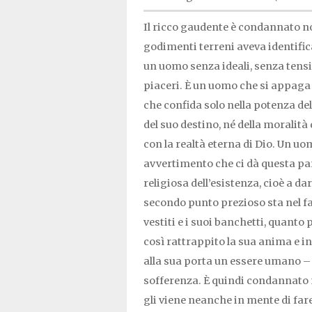
Il ricco gaudente è condannato no
godimenti terreni aveva identifica
un uomo senza ideali, senza tensio
piaceri. È un uomo che si appaga 
che confida solo nella potenza de
del suo destino, né della moralit
con la realtà eterna di Dio. Un uo
avvertimento che ci dà questa par
religiosa dell’esistenza, cioè a da
secondo punto prezioso sta nel fa
vestiti e i suoi banchetti, quanto 
così rattrappito la sua anima e in
alla sua porta un essere umano – e
sofferenza. È quindi condannato n
gli viene neanche in mente di fare