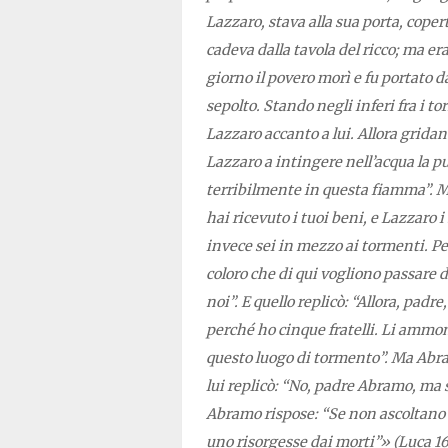
Lazzaro, stava alla sua porta, cope
cadeva dalla tavola del ricco; ma er
giorno il povero morì e fu portato d
sepolto. Stando negli inferi fra i t
Lazzaro accanto a lui. Allora grid
Lazzaro a intingere nell’acqua la pu
terribilmente in questa fiamma”. Ma 
hai ricevuto i tuoi beni, e Lazzaro 
invece sei in mezzo ai tormenti. Per
coloro che di qui vogliono passare 
noi”. E quello replicò: “Allora, pad
perché ho cinque fratelli. Li amm
questo luogo di tormento”. Ma Abram
lui replicò: “No, padre Abramo, ma 
Abramo rispose: “Se non ascoltano 
uno risorgesse dai morti”» (Luca 16,