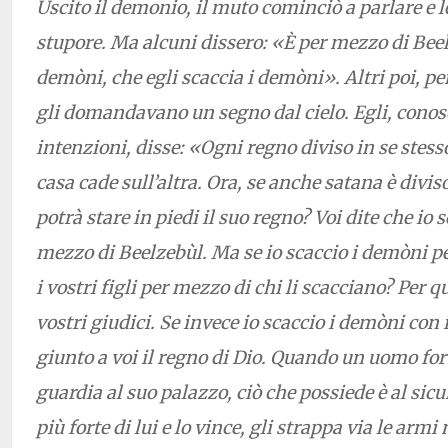
Uscito il demonio, il muto cominciò a parlare e l
stupore. Ma alcuni dissero: «È per mezzo di Beel
demòni, che egli scaccia i demòni». Altri poi, pe
gli domandavano un segno dal cielo. Egli, conos
intenzioni, disse: «Ogni regno diviso in se stess
casa cade sull’altra. Ora, se anche satana è divis
potrà stare in piedi il suo regno? Voi dite che io
mezzo di Beelzebùl. Ma se io scaccio i demòni p
i vostri figli per mezzo di chi li scacciano? Per q
vostri giudici. Se invece io scaccio i demòni con il
giunto a voi il regno di Dio. Quando un uomo for
guardia al suo palazzo, ciò che possiede è al sic
più forte di lui e lo vince, gli strappa via le armi