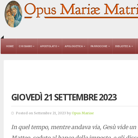
HOME
CHI SIAMO
APOSTOLATO
APOLOGETICA
PARROCCHIE
BIBLIOTECA
GIOVEDÌ 21 SETTEMBRE 2023
Posted on Settembre 21, 2023 by
Opus Mariae
In quel tempo, mentre andava via, Gesù vide u
Matteo, seduto al banco delle imposte, e gli diss