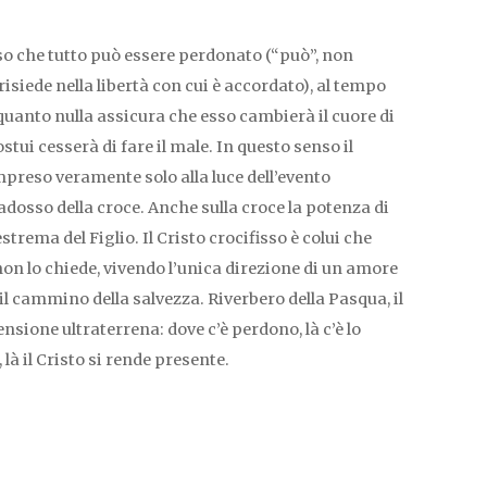
so che tutto può essere perdonato (“può”, non
isiede nella libertà con cui è accordato), al tempo
quanto nulla assicura che esso cambierà il cuore di
ostui cesserà di fare il male. In questo senso il
preso veramente solo alla luce dell’evento
adosso della croce. Anche sulla croce la potenza di
trema del Figlio. Il Cristo crocifisso è colui che
 non lo chiede, vivendo l’unica direzione di un amore
i il cammino della salvezza. Riverbero della Pasqua, il
sione ultraterrena: dove c’è perdono, là c’è lo
, là il Cristo si rende presente.