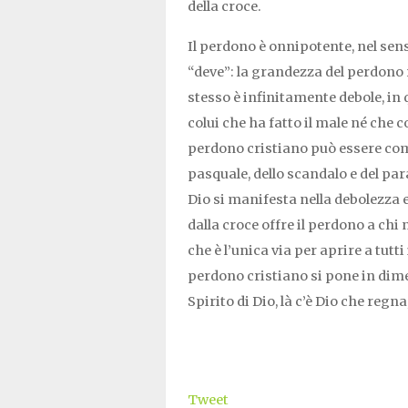
della croce.
Il perdono è onnipotente, nel sen
“deve”: la grandezza del perdono r
stesso è infinitamente debole, in 
colui che ha fatto il male né che c
perdono cristiano può essere com
pasquale, dello scandalo e del par
Dio si manifesta nella debolezza es
dalla croce offre il perdono a chi
che è l’unica via per aprire a tutt
perdono cristiano si pone in dimen
Spirito di Dio, là c’è Dio che regna
Tweet