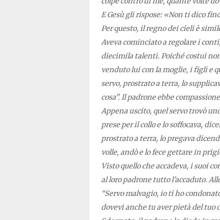
colpe contro di me, quante volte do
E Gesù gli rispose: «Non ti dico fino
Per questo, il regno dei cieli è simil
Aveva cominciato a regolare i conti
diecimila talenti. Poiché costui non
venduto lui con la moglie, i figli e q
servo, prostrato a terra, lo supplic
cosa”. Il padrone ebbe compassione d
Appena uscito, quel servo trovò uno
prese per il collo e lo soffocava, di
prostrato a terra, lo pregava dicend
volle, andò e lo fece gettare in prig
Visto quello che accadeva, i suoi c
al loro padrone tutto l’accaduto. Al
“Servo malvagio, io ti ho condonato
dovevi anche tu aver pietà del tuo 