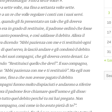
vrò perdonargli? Fino a sette volte?».
 a sette volte, ma fino a settanta volte sette.
3
e a un re che volle regolare i conti con i suoi servi.
, quando gli fu presentato un tale che gli doveva
10
 era in grado di restituire, il padrone ordinò che fosse
17
uanto possedeva, e così saldasse il debito. Allora il
24
ava dicendo: “Abbi pazienza con me e ti restituirò ogni
i quel servo, lo lasciò andare e gli condonò il debito.
31
 dei suoi compagni, che gli doveva cento denari. Lo
« L
cendo: “Restituisci quello che devi!”. Il suo compagno,
o: “Abbi pazienza con me e ti restituirò”. Ma egli non
ione, fino a che non avesse pagato il debito.
ompagni furono molto dispiaciuti e andarono a riferire
lora il padrone fece chiamare quell’uomo e gli disse:
 tutto quel debito perché tu mi hai pregato. Non
compagno, così come io ho avuto pietà di te?”.