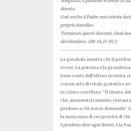
Sdegnato, il padrone lo diede in ma
dovuto.
Così anche il Padre mio celeste far
proprio fratello».
Terminati questi discorsi, Gesù lasci
del Giordano.
(Mt 18,21-19,1)
La parabola mostra che il perdon
riceve. La potenza e la grandezza 
tiene conto dell’offesa ricevuta, r
con un atto di totale gratuità e ac
in Cristo crocifisso: “Il Giusto, de
che, asimmetricamente, restaura il
perdono a chi non lo domanda”. Qu
la mancanza di reciprocità di chi 
è
perdono oltre ogni limite
, è la P