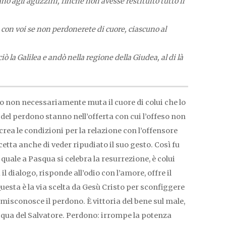
no agli aguzzini, finché non avesse restituito tutto il
à con voi se non perdonerete di cuore, ciascuno al
ò la Galilea e andò nella regione della Giudea, al di là
o non necessariamente muta il cuore di colui che lo
del perdono stanno nell’offerta con cui l’offeso non
icrea le condizioni per la relazione con l’offensore
cetta anche di veder ripudiato il suo gesto. Così fu
l quale a Pasqua si celebra la resurrezione, è colui
 dialogo, risponde all’odio con l’amore, offre il
esta è la via scelta da Gesù Cristo per sconfiggere
misconosce il perdono. È vittoria del bene sul male,
asqua del Salvatore. Perdono: irrompe la potenza