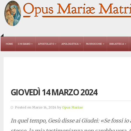
HOME
CHI SIAMO
APOSTOLATO
APOLOGETICA
PARROCCHIE
BIBLIOTECA
GIOVEDÌ 14 MARZO 2024
Posted on Marzo 14, 2024 by
Opus Mariae
In quel tempo, Gesù disse ai Giudei: «Se fossi io
stesso, la mia testimonianza non sarebbe vera. C