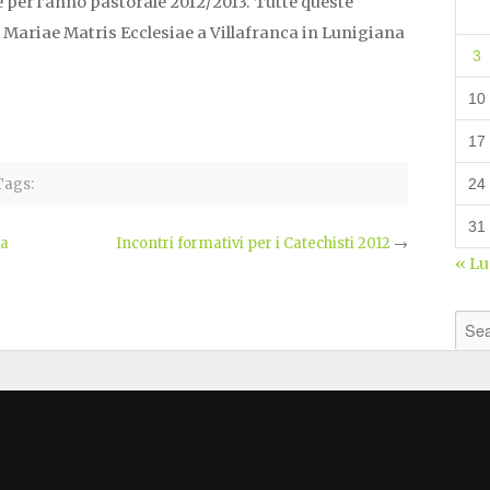
 per l’anno pastorale 2012/2013. Tutte queste
s Mariae Matris Ecclesiae a Villafranca in Lunigiana
3
10
17
ags:
24
31
ga
Incontri formativi per i Catechisti 2012
→
« L