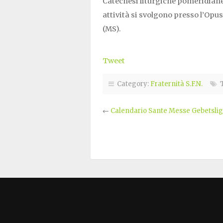
Catechesi liturgiche pomeridiane
attività si svolgono presso l’Opu
(MS).
Tweet
Category:
Fraternità S.F.N.
T
←
Calendario Sante Messe Gebetsli