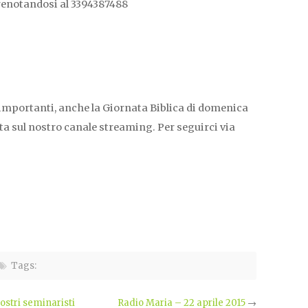
renotandosi al 3394387488
ù importanti, anche la Giornata Biblica di domenica
tta sul nostro canale streaming. Per seguirci via
Tags:
ostri seminaristi
Radio Maria – 22 aprile 2015
→