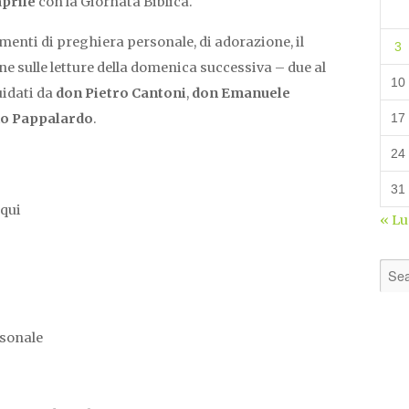
prile
con la Giornata Biblica.
enti di preghiera personale, di adorazione, il
3
ne sulle letture della domenica successiva – due al
10
uidati da
don Pietro Cantoni
,
don Emanuele
no Pappalardo
.
17
24
31
oqui
« L
rsonale