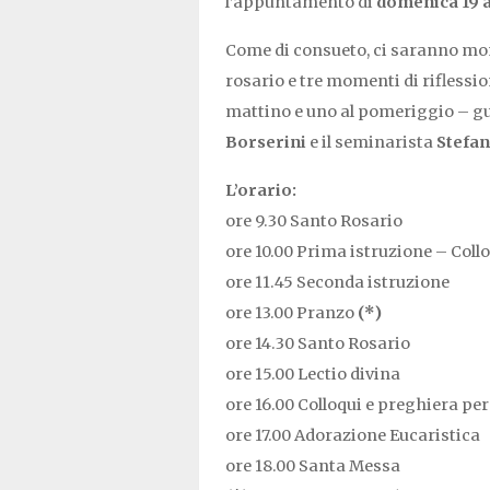
l’appuntamento di
domenica 19 a
Come di consueto, ci saranno mom
rosario e tre momenti di riflessio
mattino e uno al pomeriggio – g
Borserini
e il seminarista
Stefa
L’orario:
ore 9.30 Santo Rosario
ore 10.00 Prima istruzione – Coll
ore 11.45 Seconda istruzione
ore 13.00 Pranzo
(*)
ore 14.30 Santo Rosario
ore 15.00 Lectio divina
ore 16.00 Colloqui e preghiera pe
ore 17.00 Adorazione Eucaristica
ore 18.00 Santa Messa