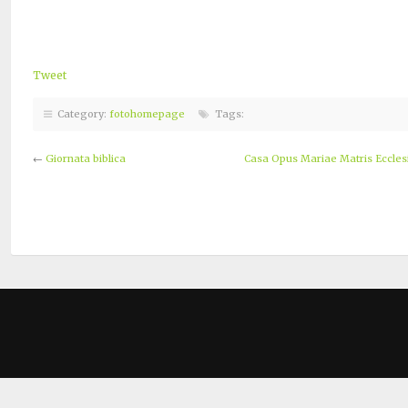
Tweet
Category:
fotohomepage
Tags:
←
Giornata biblica
Casa Opus Mariae Matris Ecclesi