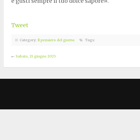
e gusti sempre il tuo dolce sapore».
Tweet
Category:
Il pensiero del giorno
Tags:
←
Sabato, 21 giugno 2025