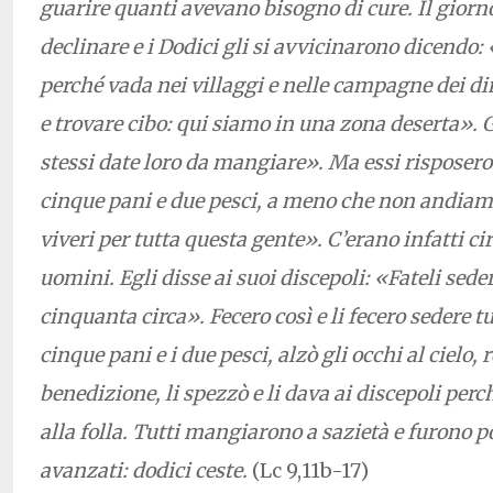
guarire quanti avevano bisogno di cure. Il gior
declinare e i Dodici gli si avvicinarono dicendo:
perché vada nei villaggi e nelle campagne dei di
e trovare cibo: qui siamo in una zona deserta». G
stessi date loro da mangiare». Ma essi rispose
cinque pani e due pesci, a meno che non andiam
viveri per tutta questa gente». C’erano infatti c
uomini. Egli disse ai suoi discepoli: «Fateli sede
cinquanta circa». Fecero così e li fecero sedere tu
cinque pani e i due pesci, alzò gli occhi al cielo, r
benedizione, li spezzò e li dava ai discepoli perch
alla folla. Tutti mangiarono a sazietà e furono po
avanzati: dodici ceste.
(Lc 9,11b-17)