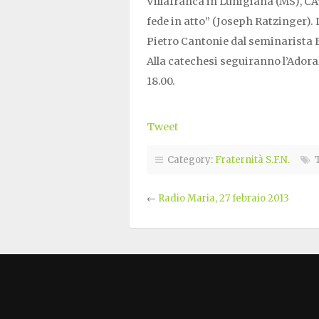
Villafranca in Lunigiana (MS), 
fede in atto” (Joseph Ratzinger). 
Pietro Cantonie dal seminarista 
Alla catechesi seguiranno l’Adoraz
18.00.
Tweet
Category:
Fraternità S.F.N.
T
←
Radio Maria, 27 febraio 2013