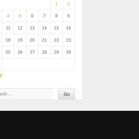
1
2
4
5
6
7
8
9
11
12
13
14
15
16
18
19
20
21
22
23
25
26
27
28
29
30
ug