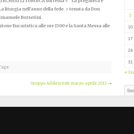
CATECHESI LITURGICA sul tema < “La preghiera è
La liturgia nell’anno della fede. > tenuta da Don
3
Emanuele Borserini.
ione Eucaristica alle ore 17.00 e la Santa Messa alle
10
17
24
31
ags:
« L
Gruppo Adolescenti marzo-aprile 2013
→