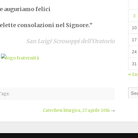
le auguriamo felici
3
 elette consolazioni nel Signore.”
10
17
San Luigi Scrosoppi dell’Oratorio
24
31
« L
ags:
Catechesi liturgica, 27 aprile 2014
→