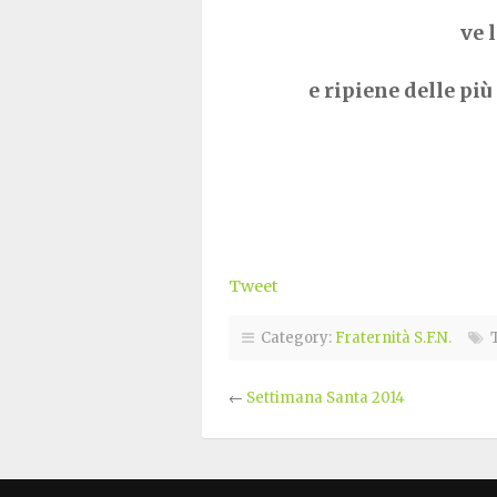
ve 
e ripiene delle più
Tweet
Category:
Fraternità S.F.N.
T
←
Settimana Santa 2014