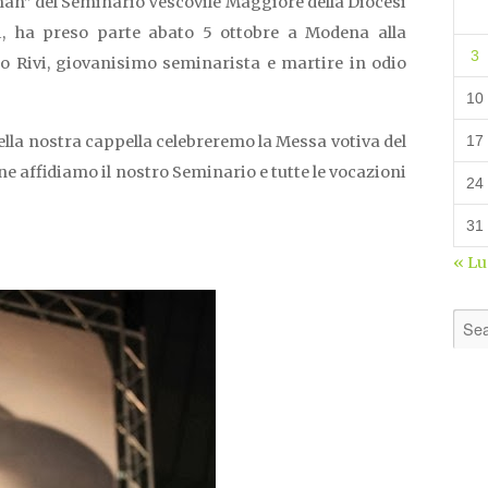
n” del Seminario Vescovile Maggiore della Diocesi
, ha preso parte abato 5 ottobre a Modena alla
3
do Rivi, giovanisimo seminarista e martire in odio
10
nella nostra cappella celebreremo la Messa votiva del
17
one affidiamo il nostro Seminario e tutte le vocazioni
24
31
« L