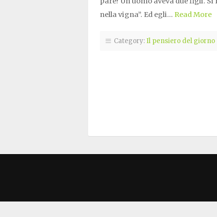
pare? Un uomo aveva due figli. Si r
nella vigna”. Ed egli…
Read More
Category:
Il pensiero del giorno