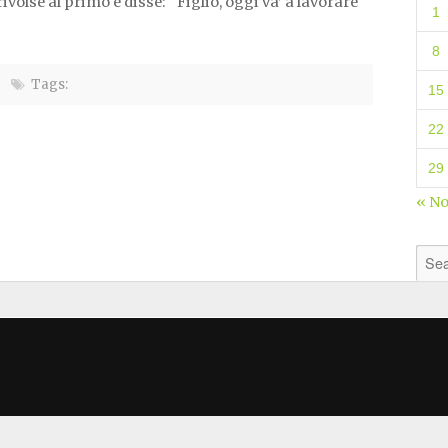
ivolse al primo e disse: “Figlio, oggi va’ a lavorare
1
8
Tags:
15
22
29
« N