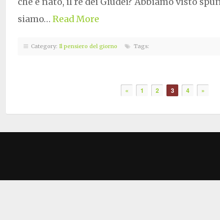
che è nato, il re dei Giudei? Abbiamo visto spun
siamo…
Read More
Category:
Il pensiero del giorno
Tags:
«
1
2
3
4
»