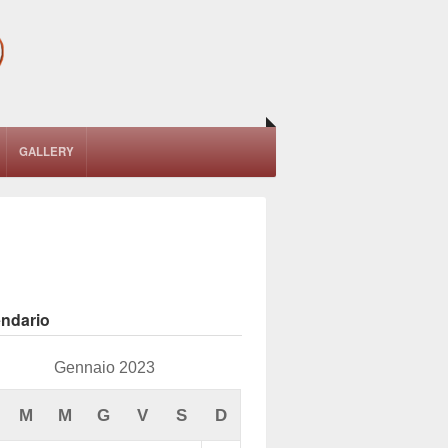
GALLERY
endario
Gennaio 2023
M
M
G
V
S
D