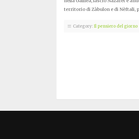
nella Galilea, lasciò Nàzaret e and
territorio di Zàbulon e di Nèftali
Category:
Il pensiero del giorno