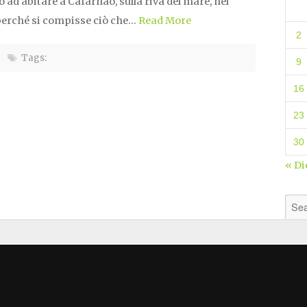
ò ad abitare a Cafàrnao, sulla riva del mare, nel
, perché si compisse ciò che…
Read More
2
Tags:
9
16
23
30
« Di