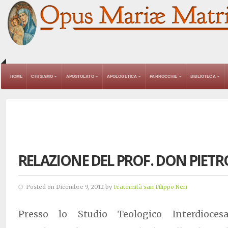
HOME
CHI SIAMO
APOSTOLATO
APOLOGETICA
PARROCCHIE
BIBLIOTECA
RELAZIONE DEL PROF. DON PIET
Posted on Dicembre 9, 2012 by
Fraternità san Filippo Neri
Presso lo Studio Teologico Interdioce