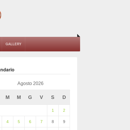
GALLERY
endario
Agosto 2026
M
M
G
V
S
D
1
2
4
5
6
7
8
9