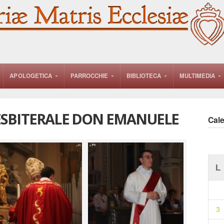
APOLOGETICA
PARROCCHIE
BIBLIOTECA
MULTIMEDIA
ESBITERALE DON EMANUELE
Cal
L
3