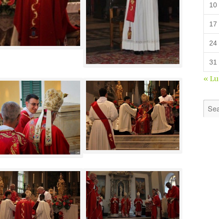
10
17
24
31
« L