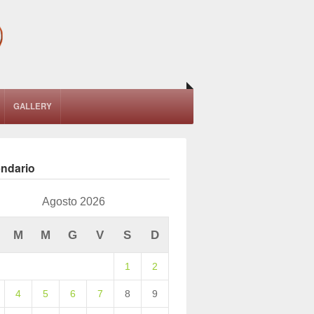
GALLERY
endario
Agosto 2026
M
M
G
V
S
D
1
2
4
5
6
7
8
9