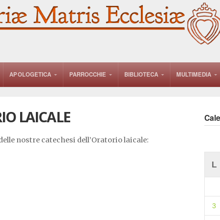
APOLOGETICA
PARROCCHIE
BIBLIOTECA
MULTIMEDIA
IO LAICALE
Cal
delle nostre catechesi dell’Oratorio laicale:
L
3